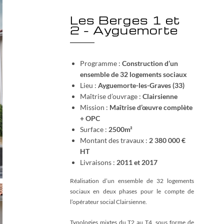
Les Berges 1 et
2 – Ayguemorte
Programme :
Construction d’un
ensemble de 32 logements sociaux
Lieu :
Ayguemorte-les-Graves (33)
Maîtrise d’ouvrage :
Clairsienne
Mission :
Maîtrise d’œuvre complète
+ OPC
Surface :
2500m²
Montant des travaux :
2 380 000 €
HT
Livraisons :
2011 et 2017
Réalisation d’un ensemble de 32 logements
sociaux en deux phases pour le compte de
l’opérateur social Clairsienne.
Typologies mixtes du T2 au T4, sous forme de